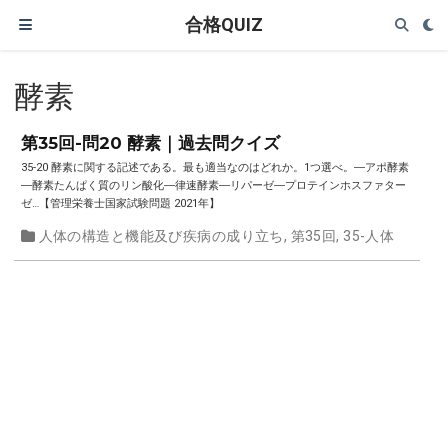
合格QUIZ
酵素
第35回-問20 酵素｜過去問クイズ
35-20 酵素に関する記述である。最も適当なのはどれか。1つ選べ。―アポ酵素
―酵素たんぱく質のリン酸化―律速酵素―リパーゼ―プロテインホスファター
ゼ…【管理栄養士国家試験問題 2021年】
人体の構造と機能及び疾病の成り立ち
,
第35回
,
35-人体