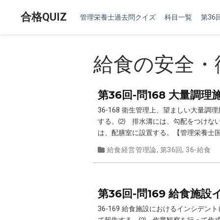
合格QUIZ
管理栄養士過去問クイズ
科目一覧
第36回
給食の安全・
第36回-問168 大量
36-168 衛生管理上、望ましい大
する。⑵ 排水溝には、勾配をつけな
は、配膳室に設置する。【管理栄養士国家
給食経営管理論
,
第36回
,
36-給食
第36回-問169 給食
36-169 給食施設におけるインシ