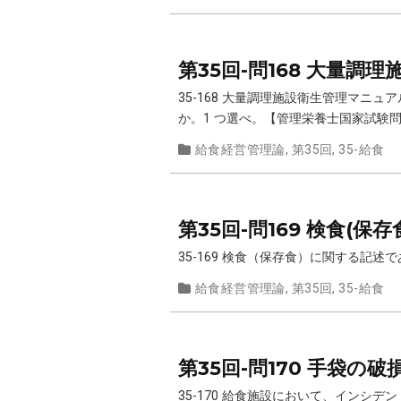
第35回-問168 大量
35-168 大量調理施設衛生管理マ
か。1 つ選べ。【管理栄養士国家試験問題
給食経営管理論
,
第35回
,
35-給食
第35回-問169 検食(保
35-169 検食（保存食）に関する記
給食経営管理論
,
第35回
,
35-給食
第35回-問170 手袋の
35-170 給食施設において、イン