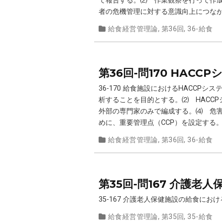
て報告する。⑵ 作業観察を行って作
者の危機管理に対する意識向上につなが
給食経営管理論
,
第36回
,
36-給食
第36回-問170 HAC
36-170 給食施設におけるHACC
析することを目的とする。⑵ HACC
外部の専門家のみで編成する。⑷ 危害
めに、重要管理点（CCP）を設定する。
給食経営管理論
,
第36回
,
36-給食
第35回-問167 介護
35-167 介護老人保健施設の給食に
給食経営管理論
,
第35回
,
35-給食