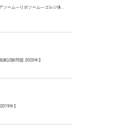
テアソーム―リボソーム―ゴルジ体…
家試験問題 2020年】
019年】