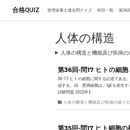
合格QUIZ
管理栄養士過去問クイズ
科目一覧
第36回
人体の構造
人体の構造と機能及び疾病の
第36回-問17 ヒトの細
36-17 ヒトの細胞に関する記述で
泌する。⑶ 肥満細胞は、IgEを産生
試験問題 2022年】
人体の構造と機能及び疾病の成り
第35回-問17 ヒト細