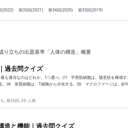
(2022)
第35回(2021)
第34回(2020)
第33回(2019)
成り立ちの出題基準「人体の構造」概要
胞｜過去問クイズ
ある。最も適当なのはどれか。1つ選べ。⑴ 平滑筋細胞は、随意筋を構成
する。⑷ 形質細胞は、T細胞から分化する。⑸ マクロファージは、好
立ち
,
第36回
,
36-人体
胞の構造と機能｜過去問クイズ