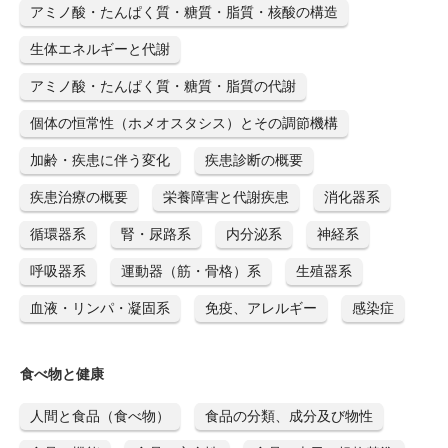
アミノ酸・たんぱく質・糖質・脂質・核酸の構造
生体エネルギーと代謝
アミノ酸・たんぱく質・糖質・脂質の代謝
個体の恒常性（ホメオスタシス）とその調節機構
加齢・疾患に伴う変化
疾患診断の概要
疾患治療の概要
栄養障害と代謝疾患
消化器系
循環器系
腎・尿路系
内分泌系
神経系
呼吸器系
運動器（筋・骨格）系
生殖器系
血液・リンパ・凝固系
免疫、アレルギー
感染症
食べ物と健康
人間と食品（食べ物）
食品の分類、成分及び物性