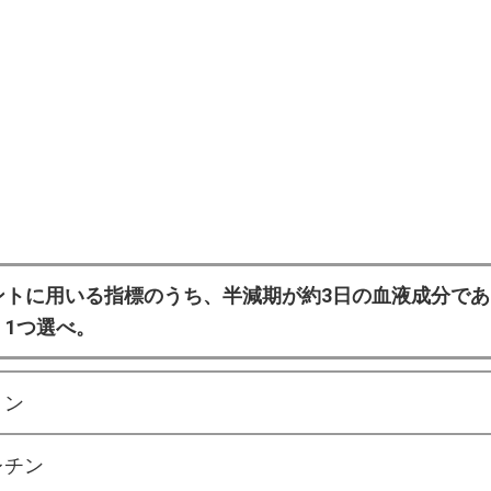
ントに用いる指標のうち、半減期が約3日の血液成分で
。1つ選べ。
リン
レチン