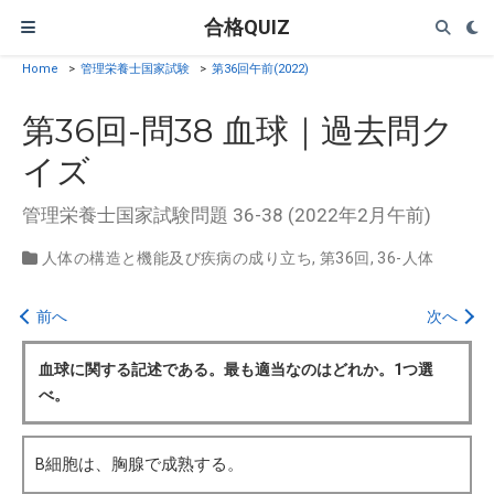
合格QUIZ
Home
>
管理栄養士国家試験
>
第36回午前(2022)
第36回-問38 血球｜過去問ク
イズ
管理栄養士国家試験問題 36-38 (2022年2月午前)
人体の構造と機能及び疾病の成り立ち
,
第36回
,
36-人体
前へ
次へ
血球に関する記述である。最も適当なのはどれか。1つ選
べ。
B細胞は、胸腺で成熟する。