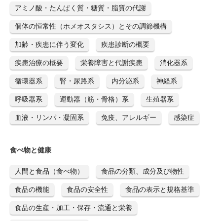
アミノ酸・たんぱく質・糖質・脂質の代謝
個体の恒常性（ホメオスタシス）とその調節機構
加齢・疾患に伴う変化
疾患診断の概要
疾患治療の概要
栄養障害と代謝疾患
消化器系
循環器系
腎・尿路系
内分泌系
神経系
呼吸器系
運動器（筋・骨格）系
生殖器系
血液・リンパ・凝固系
免疫、アレルギー
感染症
食べ物と健康
人間と食品（食べ物）
食品の分類、成分及び物性
食品の機能
食品の安全性
食品の表示と規格基準
食品の生産・加工・保存・流通と栄養