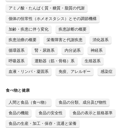
アミノ酸・たんぱく質・糖質・脂質の代謝
個体の恒常性（ホメオスタシス）とその調節機構
加齢・疾患に伴う変化
疾患診断の概要
疾患治療の概要
栄養障害と代謝疾患
消化器系
循環器系
腎・尿路系
内分泌系
神経系
呼吸器系
運動器（筋・骨格）系
生殖器系
血液・リンパ・凝固系
免疫、アレルギー
感染症
食べ物と健康
人間と食品（食べ物）
食品の分類、成分及び物性
食品の機能
食品の安全性
食品の表示と規格基準
食品の生産・加工・保存・流通と栄養