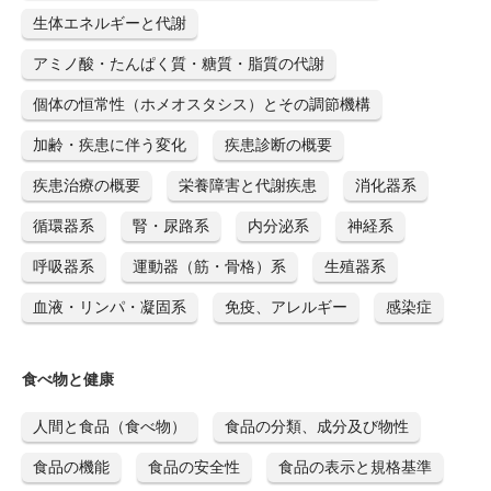
生体エネルギーと代謝
アミノ酸・たんぱく質・糖質・脂質の代謝
個体の恒常性（ホメオスタシス）とその調節機構
加齢・疾患に伴う変化
疾患診断の概要
疾患治療の概要
栄養障害と代謝疾患
消化器系
循環器系
腎・尿路系
内分泌系
神経系
呼吸器系
運動器（筋・骨格）系
生殖器系
血液・リンパ・凝固系
免疫、アレルギー
感染症
食べ物と健康
人間と食品（食べ物）
食品の分類、成分及び物性
食品の機能
食品の安全性
食品の表示と規格基準