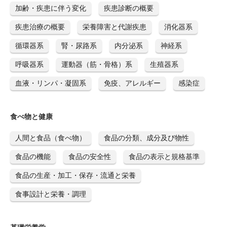
加齢・疾患に伴う変化
疾患診断の概要
疾患治療の概要
栄養障害と代謝疾患
消化器系
循環器系
腎・尿路系
内分泌系
神経系
呼吸器系
運動器（筋・骨格）系
生殖器系
血液・リンパ・凝固系
免疫、アレルギー
感染症
食べ物と健康
人間と食品（食べ物）
食品の分類、成分及び物性
食品の機能
食品の安全性
食品の表示と規格基準
食品の生産・加工・保存・流通と栄養
食事設計と栄養・調理