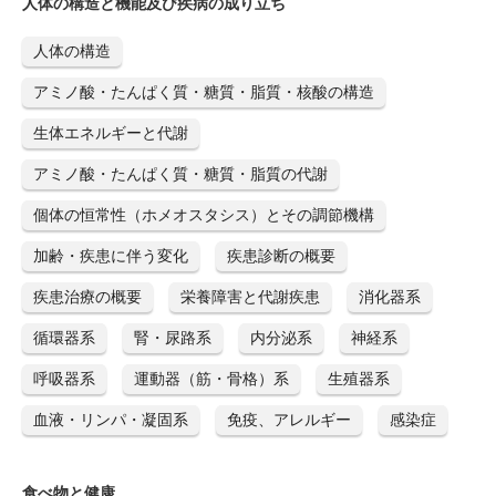
人体の構造と機能及び疾病の成り立ち
人体の構造
アミノ酸・たんぱく質・糖質・脂質・核酸の構造
生体エネルギーと代謝
アミノ酸・たんぱく質・糖質・脂質の代謝
個体の恒常性（ホメオスタシス）とその調節機構
加齢・疾患に伴う変化
疾患診断の概要
疾患治療の概要
栄養障害と代謝疾患
消化器系
循環器系
腎・尿路系
内分泌系
神経系
呼吸器系
運動器（筋・骨格）系
生殖器系
血液・リンパ・凝固系
免疫、アレルギー
感染症
食べ物と健康