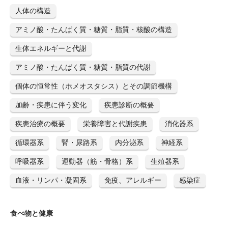
人体の構造
アミノ酸・たんぱく質・糖質・脂質・核酸の構造
生体エネルギーと代謝
アミノ酸・たんぱく質・糖質・脂質の代謝
個体の恒常性（ホメオスタシス）とその調節機構
加齢・疾患に伴う変化
疾患診断の概要
疾患治療の概要
栄養障害と代謝疾患
消化器系
循環器系
腎・尿路系
内分泌系
神経系
呼吸器系
運動器（筋・骨格）系
生殖器系
血液・リンパ・凝固系
免疫、アレルギー
感染症
食べ物と健康