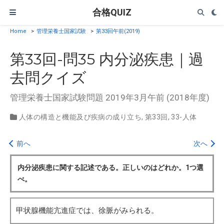
合格QUIZ
Home
>
管理栄養士国家試験
>
第33回午前(2019)
第33回-問35 内分泌疾患｜過
去問クイズ
管理栄養士国家試験問題 2019年3月午前 (2018年度)
人体の構造と機能及び疾病の成り立ち
,
第33回
,
33-人体
前へ
次へ
内分泌疾患に関する記述である。正しいのはどれか。1つ選
べ。
甲状腺機能亢進症では、徐脈がみられる。