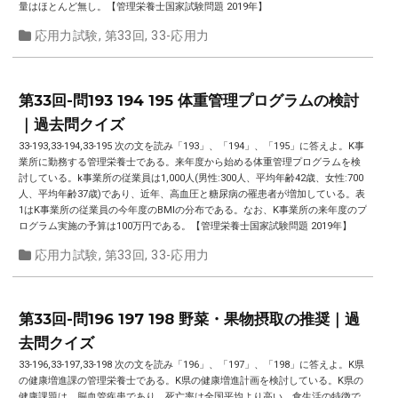
量はほとんど無し。【管理栄養士国家試験問題 2019年】
応用力試験
,
第33回
,
33-応用力
第33回-問193 194 195 体重管理プログラムの検討
｜過去問クイズ
33-193,33-194,33-195 次の文を読み「193」、「194」、「195」に答えよ。K事
業所に勤務する管理栄養士である。来年度から始める体重管理プログラムを検
討している。k事業所の従業員は1,000人(男性:300人、平均年齢42歳、女性:700
人、平均年齢37歳)であり、近年、高血圧と糖尿病の罹患者が増加している。表
1はK事業所の従業員の今年度のBMIの分布である。なお、K事業所の来年度のプ
ログラム実施の予算は100万円である。【管理栄養士国家試験問題 2019年】
応用力試験
,
第33回
,
33-応用力
第33回-問196 197 198 野菜・果物摂取の推奨｜過
去問クイズ
33-196,33-197,33-198 次の文を読み「196」、「197」、「198」に答えよ。K県
の健康増進課の管理栄養士である。K県の健康増進計画を検討している。K県の
健康課題は、脳血管疾患であり、死亡率は全国平均より高い。食生活の特徴で