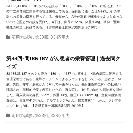
33-183,33-184,33-185 次の文を読み「183」、「184」、「185」に答えよ。K市
の市立保育園に勤務する管理栄養士である。保育園に通う女児A子(9か月)の母
親への栄養の指導を行っている。母親から、A子が家庭で離乳食をあまり食べな
いので心配との相談を受けた。A子は、身長72.5cm、体重8.7kg。精神・運動
機能の発達は良好である。【管理栄養士国家試験問題 2019年】
応用力試験
,
第33回
,
33-応用力
第33回-問186 187 がん患者の栄養管理｜過去問ク
イズ
33-186,33-187 次の文を読み「186」、「187」に答えよ。K総合病院に勤務する
管理栄養士である。緩和ケアチームによるラウンドを行っている。患者は、73
歳、男性。昨年、膀胱がんに対して手術を行った。先月来院時に肺への転移が
確認され、積極的治療を希望したため、再入院し、1か月の抗がん剤治療を開始
した。再入院時の身長165cm、体重60kg、血圧136/80mmHg、空腹時血液検
査値は、赤血球410万/μL、アルブミン3.7g/dL、尿素窒素14mg/dL、クレアチ
ニン1.1mg/dL。【管理栄養士国家試験問題 2019年】
応用力試験
,
第33回
,
33-応用力