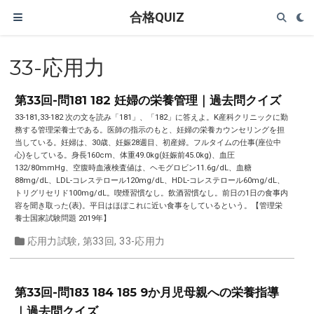
合格QUIZ
33-応用力
第33回-問181 182 妊婦の栄養管理｜過去問クイズ
33-181,33-182 次の文を読み「181」、「182」に答えよ。K産科クリニックに勤
務する管理栄養士である。医師の指示のもと、妊婦の栄養カウンセリングを担
当している。妊婦は、30歳、妊娠28週目、初産婦。フルタイムの仕事(座位中
心)をしている。身長160cm、体重49.0kg(妊娠前45.0kg)、血圧
132/80mmHg、空腹時血液検査値は、ヘモグロビン11.6g/dL、血糖
88mg/dL、LDL-コレステロール120mg/dL、HDL-コレステロール60mg/dL、
トリグリセリド100mg/dL。喫煙習慣なし。飲酒習慣なし。前日の1日の食事内
容を聞き取った(表)。平日はほぼこれに近い食事をしているという。【管理栄
養士国家試験問題 2019年】
応用力試験
,
第33回
,
33-応用力
第33回-問183 184 185 9か月児母親への栄養指導
｜過去問クイズ