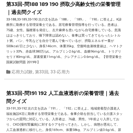
第33回-問188 189 190 摂取少高齢女性の栄養管理
｜過去問クイズ
33-188,33-189,33-190 次の文を読み「188」、「189」、「190」に答えよ。K診
療所に勤務する管理栄養士である。居宅療養管理指導を行っている。患者は、
75歳、女性。脳梗塞を発症し、左片麻痺を患いながら自宅療養している。意識
ははっきりしており、嚥下障害は認めない。食事は買ってきてもらったレトル
ト粥、パン、牛乳などを自分で選んで食べているが、摂取エネルギー量が
500kcal/日と少ない。身長146cm、体重35kg、空腹時血液検査値は、ヘマトク
リット33%、赤血球380万/μL、アルブミン2.6g/dL、血糖96mg/dL、トリグリ
セリド80mg/dL、尿素窒素11mg/dL、クレアチニン0.6mg/dL。【管理栄養士
国家試験問題 2019年】
応用力試験
,
第33回
,
33-応用力
第33回-問191 192 人工血液透析の栄養管理｜過去
問クイズ
33-191,33-192 次の文を読み「191」、「192」に答えよ。地域密着型介護老人
福祉施設K荘に勤務する管理栄養士である。食事介助を担当している介護スタッ
フからの質問に対応している。入所者は、76歳、男性。1年前より入所してお
り、CKD(慢性腎臓病)に対するケアを行ってきた。しかし、病態が悪化して、
人工血液透析に移行した。身長169cm、体重58kg、アルブミン値3.6g/dL、尿