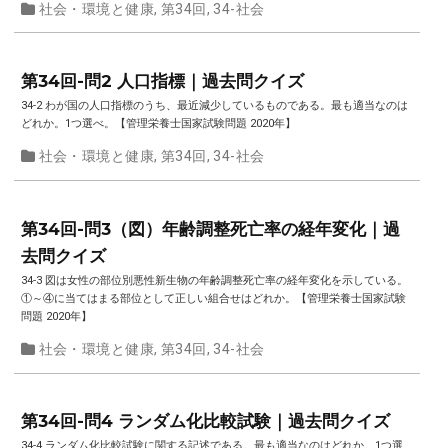
社会・環境と健康
,
第34回
,
34-社会
第34回-問2 人口指標｜過去問クイズ
34-2 わが国の人口指標のうち、最近減少しているものである。最も適当なのは
どれか。1つ選べ。【管理栄養士国家試験問題 2020年】
社会・環境と健康
,
第34回
,
34-社会
第34回-問3（図）年齢調整死亡率の経年変化｜過
去問クイズ
34-3 図は女性の部位別悪性新生物の年齢調整死亡率の経年変化を示している。
①～④に当てはまる部位として正しい組合せはどれか。【管理栄養士国家試験
問題 2020年】
社会・環境と健康
,
第34回
,
34-社会
第34回-問4 ランダム化比較試験｜過去問クイズ
34-4 ランダム化比較試験に関する記述である。最も適当なのはどれか。1つ選