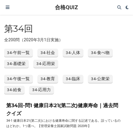
合格QUIZ
第34回
全200問（2020年3月1日実施）
34-午前一覧
34-社会
34-人体
34-食べ物
34-基礎栄
34-応用栄
34-午後一覧
34-教育
34-臨床
34-公衆栄
34-給食
34-応用力
第34回-問1 健康日本21(第二次)健康寿命｜過去問
クイズ
34-1 健康日本21(第二次)における健康寿命に関する記述である。誤っているの
はどれか。1つ選べ。【管理栄養士国家試験問題 2020年】